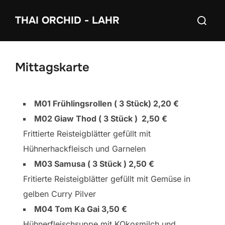
Zum
Suchen
THAI ORCHID - LAHR
Inhalt
nach:
springen
Mittagskarte
M01 Frühlingsrollen ( 3 Stück) 2,20 €
M02 Giaw Thod ( 3 Stück ) 2,50 €
Frittierte Reisteigblätter gefüllt mit
Hühnerhackfleisch und Garnelen
M03 Samusa ( 3 Stück ) 2,50 €
Fritierte Reisteigblätter gefüllt mit Gemüse in
gelben Curry Pilver
M04 Tom Ka Gai 3,50 €
Hühnerfleischsuppe mit KOkosmilch und